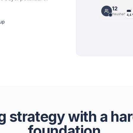
12
Haushalte
4,4
oup
g strategy with a ha
foundation.