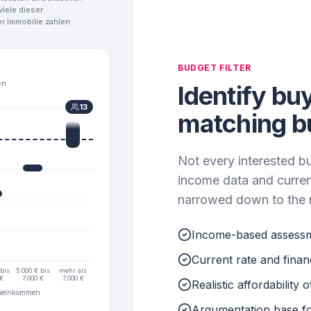
iele dieser
er Immobilie zahlen
BUDGET FILTER
en
Identify bu
13
matching b
Not every interested b
income data and curren
narrowed down to the r
Income-based assessm
Current rate and fina
 bis
5.000 € bis
mehr als
 €
7.000 €
7.000 €
Realistic affordability
tseinkommen
Argumentation base for