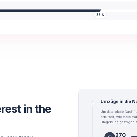
55
%
Umzüge in die N
1
est in the
Um das lokale Nachfr
ermittelt, wie viele H
Umgebung gezogen s
270