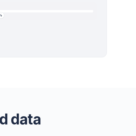
%
rd data