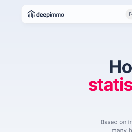
F
Ho
statis
Based on i
many ho