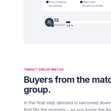
Finanzierbarer
Potenzielle
Kaufbetrag
Käuferhaushalte
13
Haushalte
4,8
%
TARGET GROUP MATCH
Buyers from the matc
group.
In the final step demand is narrowed down
that fits the property - so you know the tr