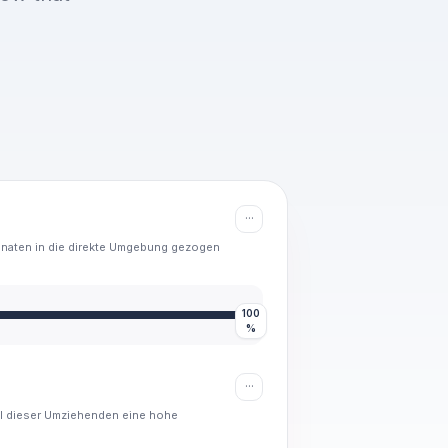
···
 Monaten in die direkte Umgebung gezogen
100
%
···
il dieser Umziehenden eine hohe