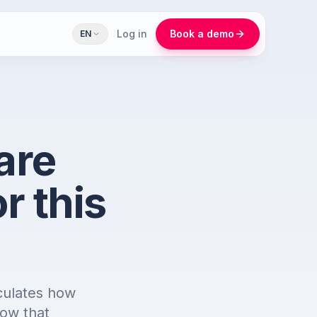
Log in
Book a demo
EN
are
r this
culates how
how that