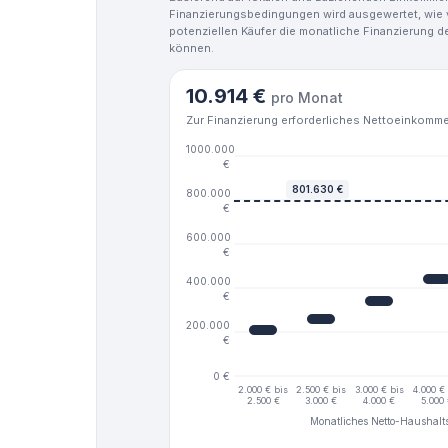
Finanzierungsbedingungen wird ausgewertet, wie v
potenziellen Käufer die monatliche Finanzierung d
können.
10.914 €
pro Monat
Zur Finanzierung erforderliches Nettoeinkomm
1000.000
€
801.630 €
800.000
€
600.000
€
400.000
€
200.000
€
0 €
2.000 € bis
2.500 € bis
3.000 € bis
4.000 €
2.500 €
3.000 €
4.000 €
5.000
Monatliches Netto-Haushal