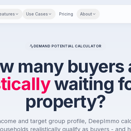
eatures
Use Cases
Pricing
About
DEMAND POTENTIAL CALCULATOR
w many buyers 
tically
waiting fo
property?
ncome and target group profile, DeepImmo cal
useholds realistically qualify as buyers - and 