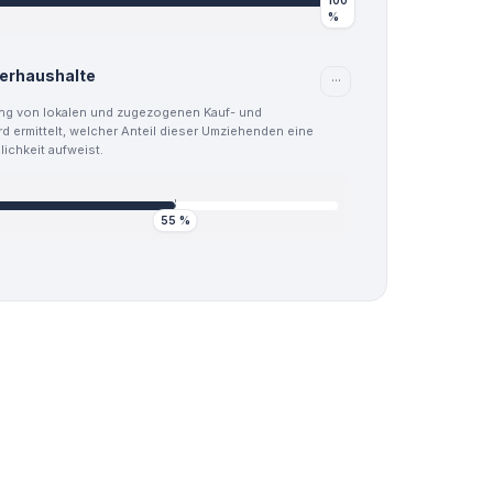
100
%
ferhaushalte
···
ng von lokalen und zugezogenen Kauf- und
d ermittelt, welcher Anteil dieser Umziehenden eine
ichkeit aufweist.
55
%