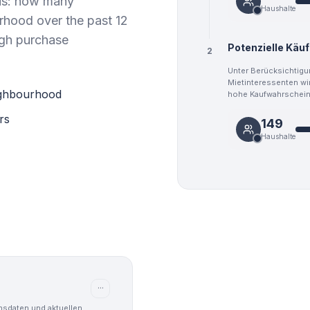
sis: how many
Haushalte
rhood over the past 12
gh purchase
Potenzielle Käu
2
Unter Berücksichtigu
Mietinteressenten wir
ighbourhood
hohe Kaufwahrscheinl
rs
149
Haushalte
···
nsdaten und aktuellen