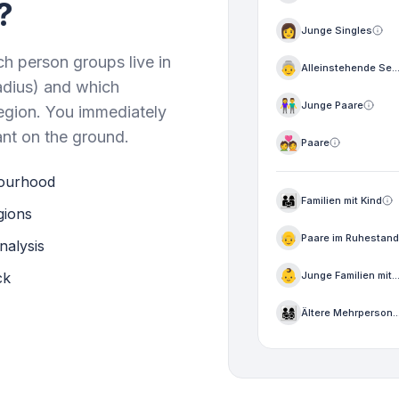
?
👩
Junge Singles
 person groups live in
👵
Alleinstehende Se..
adius) and which
👫
Junge Paare
region. You immediately
ant on the ground.
💑
Paare
bourhood
👨‍👩‍👧
Familien mit Kind
gions
👴
Paare im Ruhestand
nalysis
👶
ck
Junge Familien mit..
👨‍👩‍👧‍👦
Ältere Mehrperson..