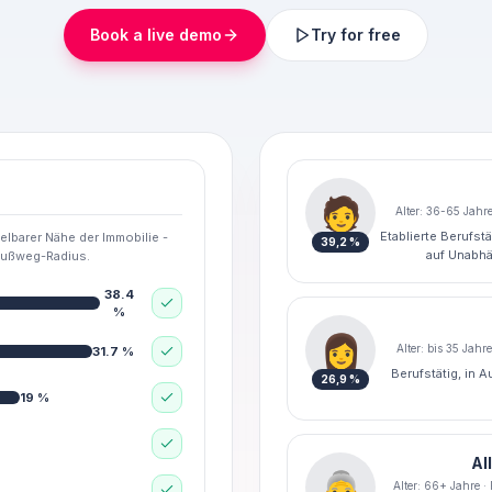
Book a live demo
Try for free
🧑
Alter: 36-65 Jahre
Etablierte Berufst
lbarer Nähe der Immobilie -
39,2 %
auf Unabhä
Fußweg-Radius.
38.4
%
👩
Alter: bis 35 Jahr
31.7
%
Berufstätig, in 
26,9 %
19
%
Al
👵
Alter: 66+ Jahre ·