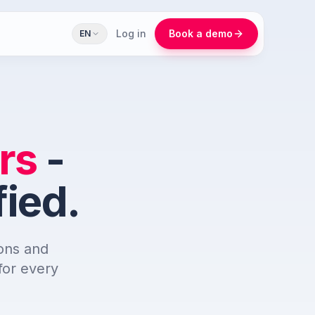
Log in
Book a demo
EN
rs
-
fied.
ons and
for every