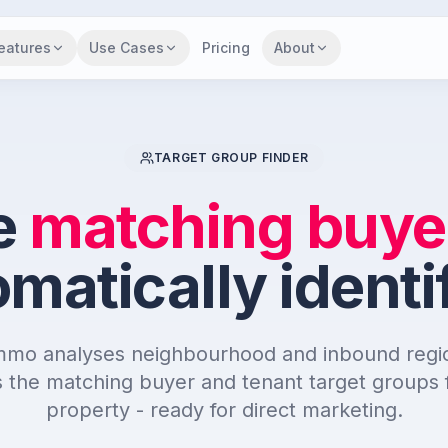
eatures
Use Cases
Pricing
About
TARGET GROUP FINDER
e
matching buye
matically identi
mo analyses neighbourhood and inbound regi
 the matching buyer and tenant target groups 
property - ready for direct marketing.