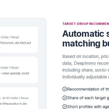
TARGET GROUP RECOMMEN
Automatic s
H-Größe: 1 Person
matching b
 Personen, die Wert auf
.
Based on location, pric
data, DeepImmo recomm
H-Größe: 1 Person
including share, socio
- urban geprägt, mobil
Individually adjustable
Recommendation of the
Share of each target
ig · Ø HH-Größe: 1 Person
e Infrastruktur in der
Short profiles with ag