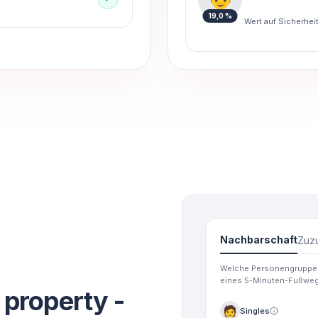
19,0 %
Wert auf Sicherheit,
Nachbarschaft
Zuz
Welche Personengruppen l
eines 5-Minuten-Fußweg
 property -
🧑
Singles