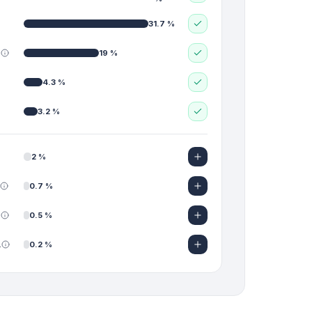
31.7
%
.
19
%
4.3
%
3.2
%
2
%
0.7
%
.
0.5
%
.
0.2
%