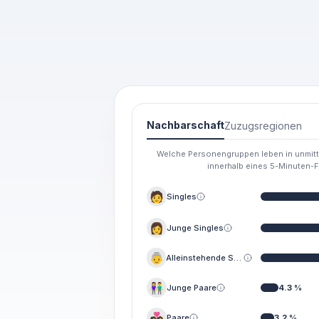
Nachbarschaft
Zuzugsregionen
Welche Personengruppen leben in unmitte
innerhalb eines 5-Minuten-
🧑
Singles
👩
Junge Singles
👵
Alleinstehende Se...
👫
Junge Paare
4.3
%
💑
Paare
3.2
%