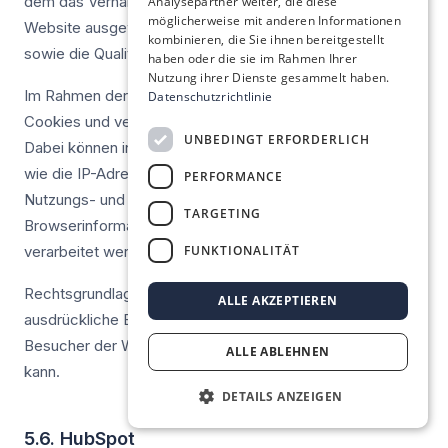
dem das Verhalten der Besucherinnen und Besucher der
Analysepartner weiter, die diese
möglicherweise mit anderen Informationen
Website ausgewertet wird, um die Benutzerfreundlichkeit
kombinieren, die Sie ihnen bereitgestellt
sowie die Qualität der Website zu verbessern.
haben oder die sie im Rahmen Ihrer
Nutzung ihrer Dienste gesammelt haben.
Im Rahmen der Nutzung von Contentsquare werden
Datenschutzrichtlinie
Cookies und vergleichbare Technologien eingesetzt.
UNBEDINGT ERFORDERLICH
Dabei können insbesondere personenbezogene Daten
wie die IP-Adresse (gekürzt bzw. pseudonymisiert),
PERFORMANCE
Nutzungs- und Interaktionsdaten, Geräte- und
TARGETING
Browserinformationen sowie pseudonyme Identifikatoren
FUNKTIONALITÄT
verarbeitet werden.
Rechtsgrundlage für diese Datenverarbeitung ist die
ALLE AKZEPTIEREN
ausdrückliche Einwilligung der Besucherinnen und
Besucher der Website, die jederzeit widerrufen werden
ALLE ABLEHNEN
kann.
DETAILS ANZEIGEN
5.6. HubSpot