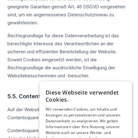
geeignete Garantien gemäß Art. 46 DSGVO vorgesehen
sind, um ein angemessenes Datenschutzniveau zu
gewährleisten.
Rechtsgrundlage für diese Datenverarbeitung ist das
berechtigte Interesse des Verantwortlichen an der
sicheren und effizienten Bereitstellung der Website.
Soweit Cookies eingesetzt werden, ist die
Rechtsgrundlage die ausdrückliche Einwilligung der
Websitebesucherinnen und -besucher.
Diese Webseite verwendet
5.5. Contentsquare
Cookies.
Auf der Website wird der Dienst des Anbieters
Wir verwenden Cookies, um Inhalte und
Anzeigen zu personalisieren und unseren
Contentsquare SAS, Frankreich, eingesetzt.
Datenverkehr zu analysieren. Wir geben
Informationen über Ihre Nutzung unserer
Contentsquare ist ein Analyse- und Optimierungstool, mit
Website auch an unsere Werbe- und