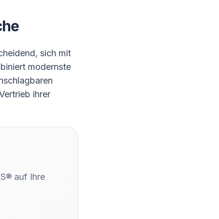
che
cheidend, sich mit
iniert modernste
unschlagbaren
ertrieb ihrer
S® auf Ihre