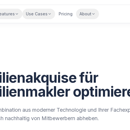
eatures
Use Cases
Pricing
About
lienakquise für
lienmakler optimier
mbination aus moderner Technologie und Ihrer Fachexp
ch nachhaltig von Mitbewerbern abheben.