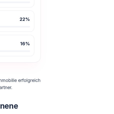
22
%
16
%
mmobilie erfolgreich
rtner.
nnene