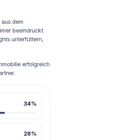
n aus dem
ümer beeindruckt.
ghts unterfüttern,
mmobilie erfolgreich
rtner.
34
%
28
%