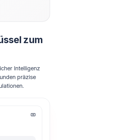
lüssel zum
her Intelligenz
ekunden präzise
lationen.