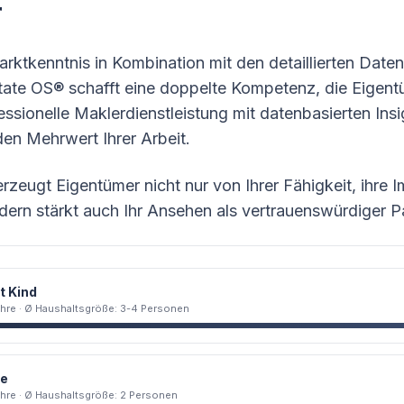
r
rktkenntnis in Kombination mit den detaillierten Date
te OS® schafft eine doppelte Kompetenz, die Eigent
essionelle Maklerdienstleistung mit datenbasierten Insi
den Mehrwert Ihrer Arbeit.
rzeugt Eigentümer nicht nur von Ihrer Fähigkeit, ihre I
dern stärkt auch Ihr Ansehen als vertrauenswürdiger Pa
t Kind
ahre · Ø Haushaltsgröße: 3-4 Personen
re
Jahre · Ø Haushaltsgröße: 2 Personen