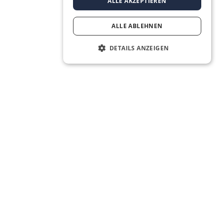
ALLE AKZEPTIEREN
ALLE ABLEHNEN
DETAILS ANZEIGEN
Social Media
LinkedIn
Facebook
Instagram
YouTube