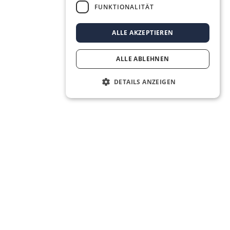
FUNKTIONALITÄT
ALLE AKZEPTIEREN
ALLE ABLEHNEN
DETAILS ANZEIGEN
The Real Estate OS® for the next
generation of real estate agents.