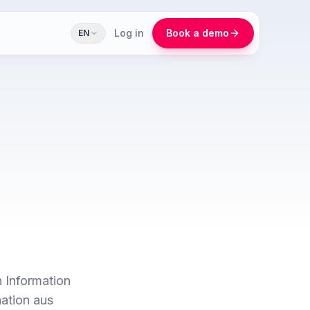
Log in
Book a demo
EN
n Information
ation aus