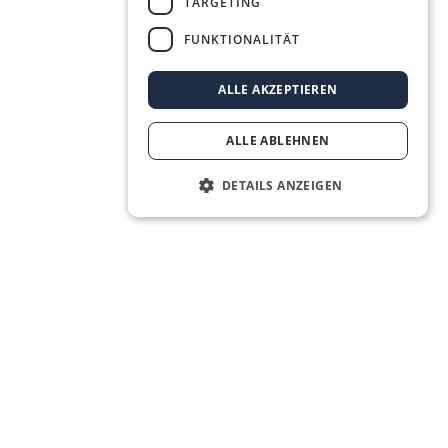
TARGETING
FUNKTIONALITÄT
ALLE AKZEPTIEREN
ALLE ABLEHNEN
DETAILS ANZEIGEN
The Real Estate OS® for the next
generation of real estate agents.