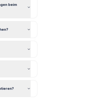
ngen beim
chen?
ntieren?